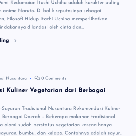
mi Kedamaian Itachi Uchiha adalah karakter paling
 anime Naruto. Di balik reputasinya sebagai
an, Filosofi Hidup Itachi Uchiha memperlihatkan
indakannya dilandasi oleh cinta dan…
ding
nal Nusantara
0 Comments
i Kuliner Vegetarian dari Berbagai
-Sayuran Tradisional Nusantara Rekomendasi Kuliner
i Berbagai Daerah – Beberapa makanan tradisional
ra alami sudah berstatus vegetarian karena hanya
ayuran, bumbu, dan kelapa. Contohnya adalah sayur…