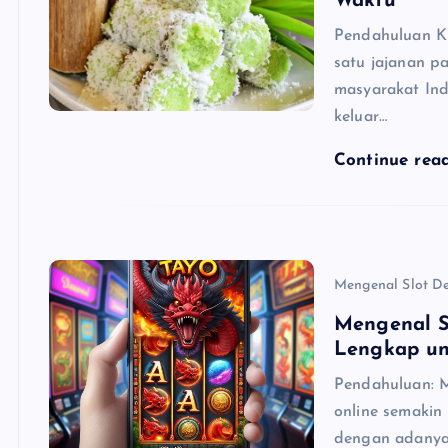
Waktu
Pendahuluan Ku
satu jajanan pa
masyarakat Ind
keluar…
Continue rea
Mengenal Slot D
Mengenal S
Lengkap un
Pendahuluan: 
online semakin
dengan adanya