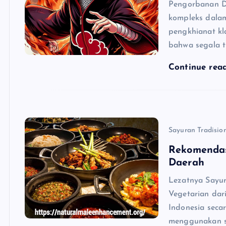
Pengorbanan De
kompleks dalam
pengkhianat kl
bahwa segala t
Continue rea
Sayuran Tradisio
Rekomendas
Daerah
Lezatnya Sayur
Vegetarian dar
Indonesia seca
menggunakan s