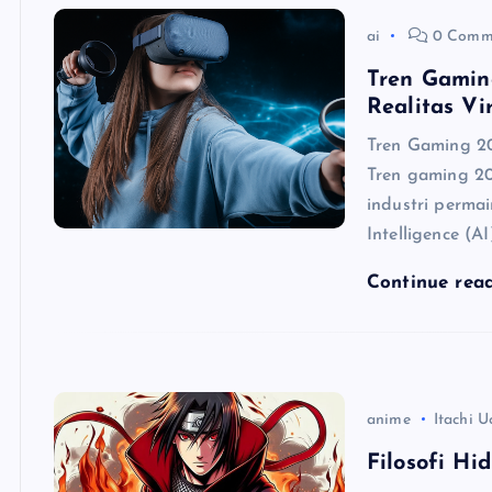
ai
0 Comm
Tren Gamin
Realitas Vi
Tren Gaming 2
Tren gaming 2
industri permai
Intelligence (AI
Continue rea
anime
Itachi U
Filosofi Hi