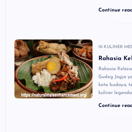
Continue rea
10 KULINER ME
Rahasia Ke
Rahasia Kelez
Gudeg Jogja y
kota budaya, te
kuliner legenda
Continue rea