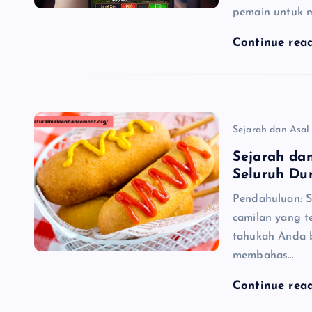
pemain untuk m
Continue rea
Sejarah dan Asal
Sejarah dan
Seluruh Du
Pendahuluan: S
camilan yang t
tahukah Anda b
membahas…
Continue rea