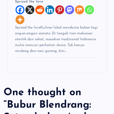
Spread the love
Spread the loveKuliner lokal mendunia bukan lagi
angan-angan semata. Di tengah tren makanan
otentik dan sehat, masakan tradisional Indonesia
mulai mencuri perhatian dunia. Tak hanya
rendang dan nasi goreng, kini…
One thought on
“
Bubur Blendrang: