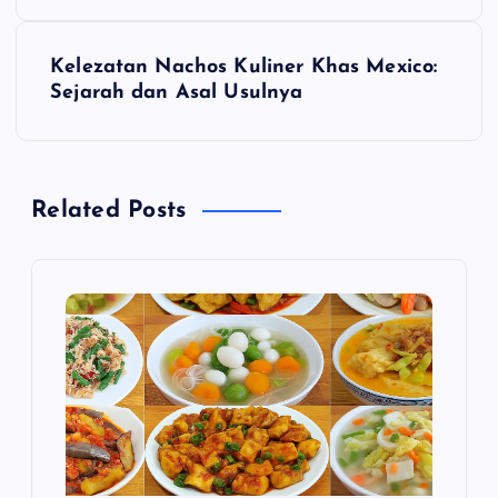
v
Kelezatan Nachos Kuliner Khas Mexico:
i
Sejarah dan Asal Usulnya
g
a
Related Posts
s
i
p
o
s