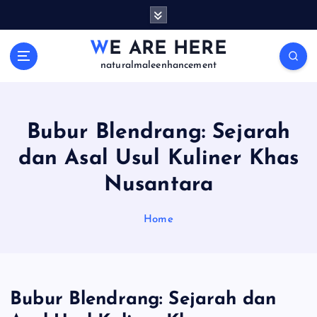
S
k
i
WE ARE HERE
p
naturalmaleenhancement
t
o
c
o
Bubur Blendrang: Sejarah
n
dan Asal Usul Kuliner Khas
t
e
Nusantara
n
t
Home
Bubur Blendrang: Sejarah dan