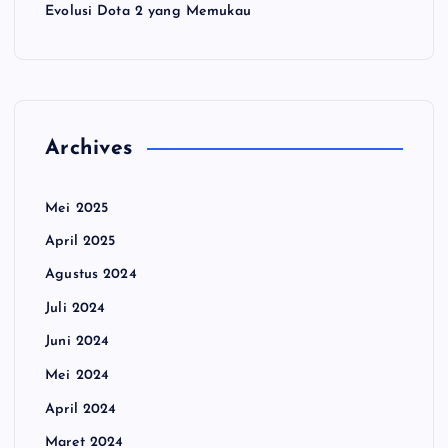
Evolusi Dota 2 yang Memukau
Archives
Mei 2025
April 2025
Agustus 2024
Juli 2024
Juni 2024
Mei 2024
April 2024
Maret 2024