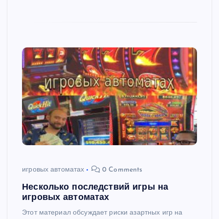
игровых автоматах
0 Comments
Несколько последствий игры на
игровых автоматах
Этот материал обсуждает риски азартных игр на