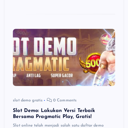
slot demo gratis
0 Comments
Slot Demo: Lakukan Versi Terbaik
Bersama Pragmatic Play, Gratis!
Slot online telah menjadi salah satu daftar demo