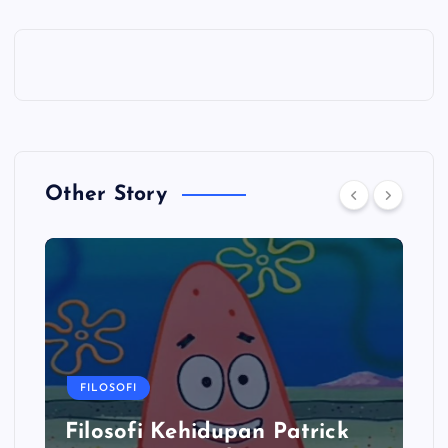
Other Story
FILOSOFI
Filosofi Kehidupan Patrick