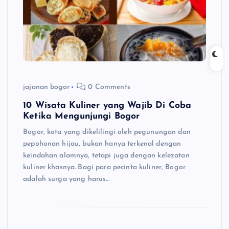
jajanan bogor
0 Comments
10 Wisata Kuliner yang Wajib Di Coba
Ketika Mengunjungi Bogor
Bogor, kota yang dikelilingi oleh pegunungan dan
pepohonan hijau, bukan hanya terkenal dengan
keindahan alamnya, tetapi juga dengan kelezatan
kuliner khasnya. Bagi para pecinta kuliner, Bogor
adalah surga yang harus…