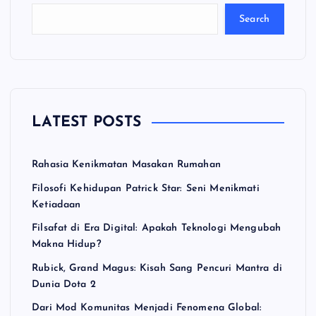
ri
Search
LATEST POSTS
Rahasia Kenikmatan Masakan Rumahan
Filosofi Kehidupan Patrick Star: Seni Menikmati
Ketiadaan
Filsafat di Era Digital: Apakah Teknologi Mengubah
Makna Hidup?
Rubick, Grand Magus: Kisah Sang Pencuri Mantra di
Dunia Dota 2
Dari Mod Komunitas Menjadi Fenomena Global: