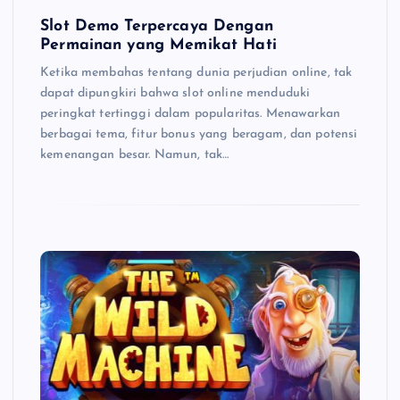
Slot Demo Terpercaya Dengan
Permainan yang Memikat Hati
Ketika membahas tentang dunia perjudian online, tak
dapat dipungkiri bahwa slot online menduduki
peringkat tertinggi dalam popularitas. Menawarkan
berbagai tema, fitur bonus yang beragam, dan potensi
kemenangan besar. Namun, tak…