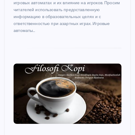
игровых автоматах и их влияние на игроков. Просим
читателей использовать предоставленную
информацию в образовательных целях и с
ответственностью при азартных играх. Игровые
автоматы…