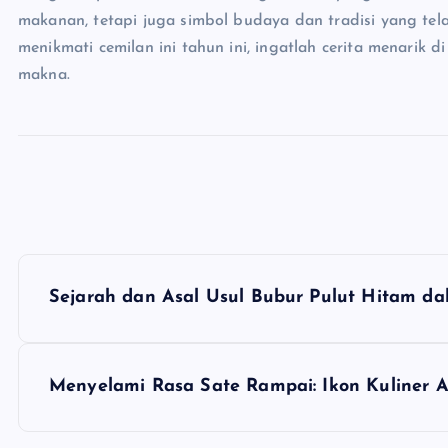
makanan, tetapi juga simbol budaya dan tradisi yang tel
menikmati cemilan ini tahun ini, ingatlah cerita menarik 
makna.
N
Sejarah dan Asal Usul Bubur Pulut Hitam da
a
v
Menyelami Rasa Sate Rampai: Ikon Kuliner 