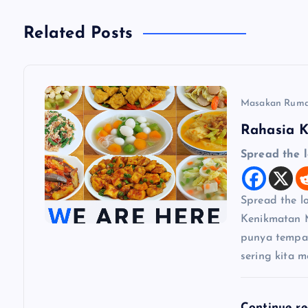
i
g
Related Posts
a
Masakan Rum
s
Rahasia 
i
Spread the 
p
Spread the 
Kenikmatan 
o
punya tempat
sering kita 
s
Continue r