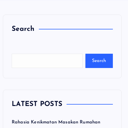
Search
C
a
ri
Search
LATEST POSTS
Rahasia Kenikmatan Masakan Rumahan