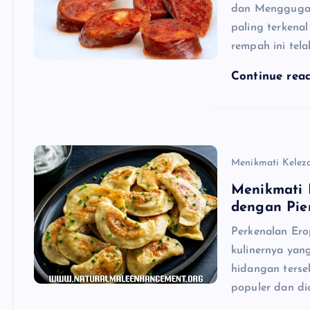
dan Menggugah
paling terkenal
rempah ini tela
Continue rea
Menikmati Kelez
Menikmati 
dengan Pie
Perkenalan Ero
kulinernya yan
hidangan terse
populer dan dic