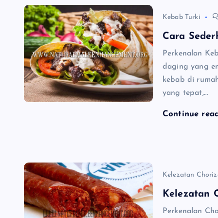
Kebab Turki
Cara Seder
Perkenalan Keb
daging yang em
kebab di rumah
yang tepat,…
Continue rea
Kelezatan Choriz
Kelezatan 
Perkenalan Cho