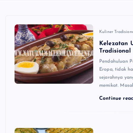
Kuliner Tradision
Kelezatan U
Tradisional
Pendahuluan Po
Eropa, tidak h
sejarahnya yang
memikat. Masak
Continue rea