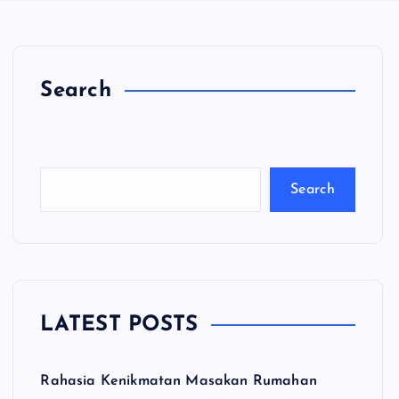
Search
C
a
ri
Search
LATEST POSTS
Rahasia Kenikmatan Masakan Rumahan