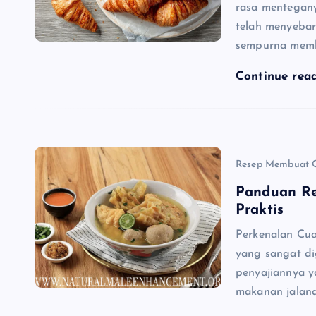
rasa mentegany
telah menyebar
sempurna membu
Continue rea
Resep Membuat 
Panduan R
Praktis
Perkenalan Cu
yang sangat di
penyajiannya y
makanan jalanan