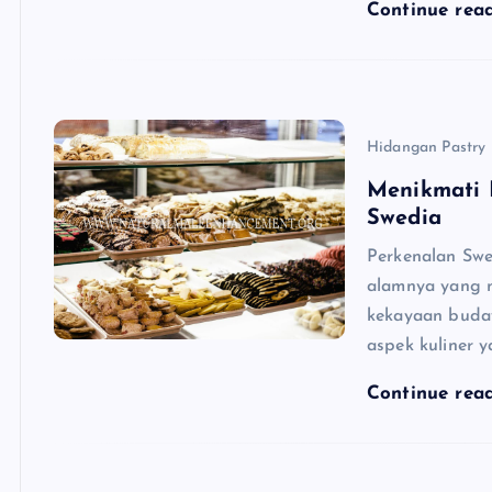
Continue rea
Hidangan Pastry 
Menikmati 
Swedia
Perkenalan Sw
alamnya yang m
kekayaan buday
aspek kuliner 
Continue rea