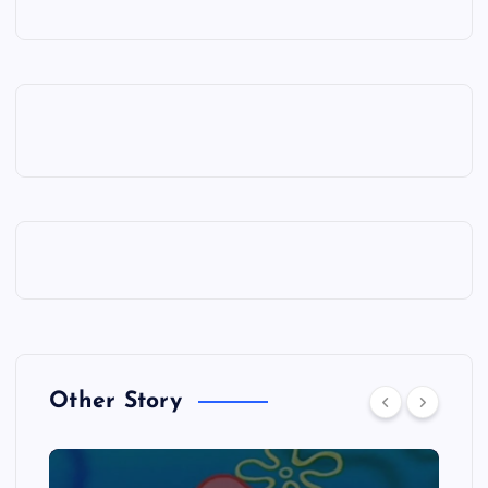
Other Story