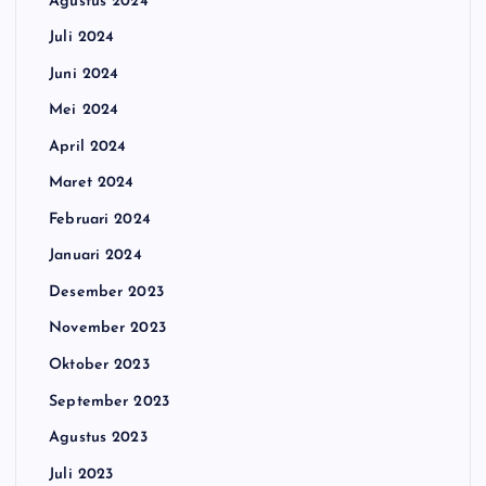
Agustus 2024
Juli 2024
Juni 2024
Mei 2024
April 2024
Maret 2024
Februari 2024
Januari 2024
Desember 2023
November 2023
Oktober 2023
September 2023
Agustus 2023
Juli 2023