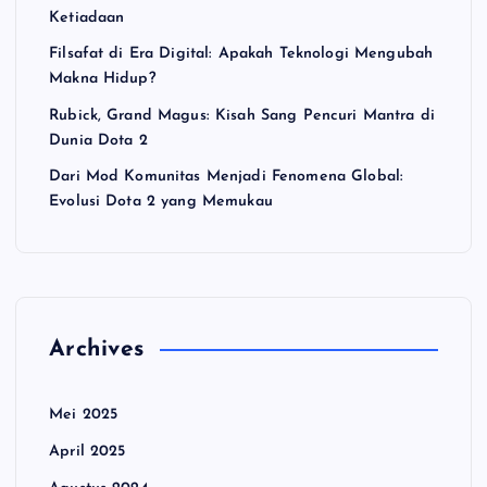
Ketiadaan
Filsafat di Era Digital: Apakah Teknologi Mengubah
Makna Hidup?
Rubick, Grand Magus: Kisah Sang Pencuri Mantra di
Dunia Dota 2
Dari Mod Komunitas Menjadi Fenomena Global:
Evolusi Dota 2 yang Memukau
Archives
Mei 2025
April 2025