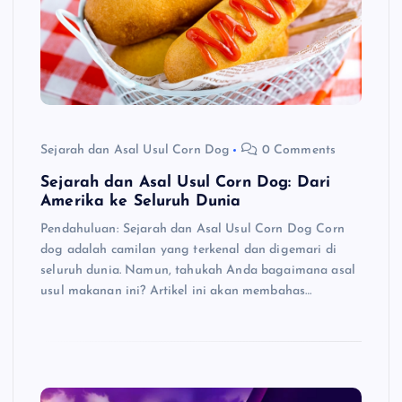
Sejarah dan Asal Usul Corn Dog
0 Comments
Sejarah dan Asal Usul Corn Dog: Dari
Amerika ke Seluruh Dunia
Pendahuluan: Sejarah dan Asal Usul Corn Dog Corn
dog adalah camilan yang terkenal dan digemari di
seluruh dunia. Namun, tahukah Anda bagaimana asal
usul makanan ini? Artikel ini akan membahas…