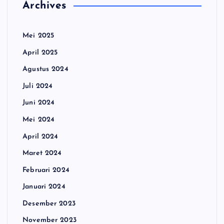
Archives
Mei 2025
April 2025
Agustus 2024
Juli 2024
Juni 2024
Mei 2024
April 2024
Maret 2024
Februari 2024
Januari 2024
Desember 2023
November 2023