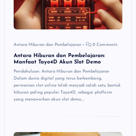
Antara Hiburan dan Pembelajaran
0 Comments
Antara Hiburan dan Pembelajaran:
Manfaat Tayo4D Akun Slot Demo
Pendahuluan: Antara Hiburan dan Pembelajaran
Dalam dunia digital yang terus berkembang,
permainan slot online telah menjadi salah satu bentuk
hiburan paling populer. Tayo4D, sebagai platform
yang menawarkan akun slot demo,…