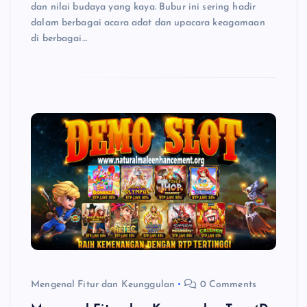
dan nilai budaya yang kaya. Bubur ini sering hadir
dalam berbagai acara adat dan upacara keagamaan
di berbagai…
Mengenal Fitur dan Keunggulan
0 Comments