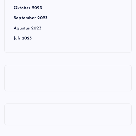
Oktober 2023
September 2023
Agustus 2023
Juli 2023