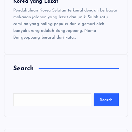
Korea yang Lezat
Pendahuluan Korea Selatan terkenal dengan berbagai
makanan jalanan yang lezat dan unik. Salah satu
camilan yang paling populer dan digemari oleh
banyak orang adalah Bungeoppang. Nama
Bungeoppang berasal dari kata…
Search
C
a
ri
Search