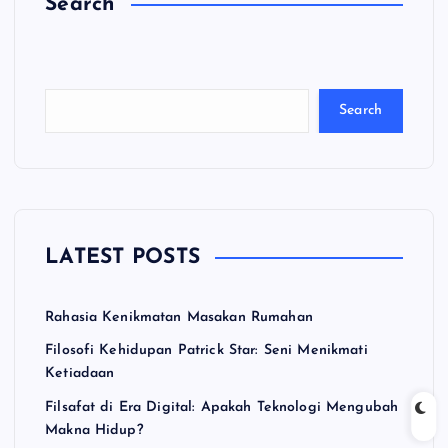
Search
C
a
ri
Search
LATEST POSTS
Rahasia Kenikmatan Masakan Rumahan
Filosofi Kehidupan Patrick Star: Seni Menikmati
Ketiadaan
Filsafat di Era Digital: Apakah Teknologi Mengubah
Makna Hidup?