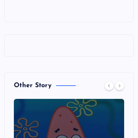
Other Story