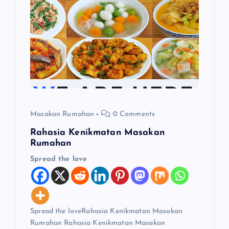
p
o
s
Masakan Rumahan
0 Comments
Rahasia Kenikmatan Masakan
Rumahan
Spread the love
Spread the loveRahasia Kenikmatan Masakan
Rumahan Rahasia Kenikmatan Masakan