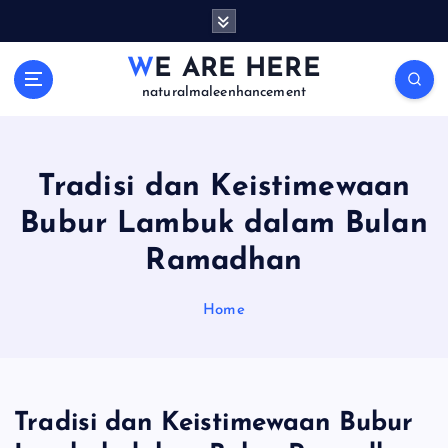
S
k
i
WE ARE HERE
p
naturalmaleenhancement
t
o
c
o
Tradisi dan Keistimewaan
n
Bubur Lambuk dalam Bulan
t
e
Ramadhan
n
t
Home
Tradisi dan Keistimewaan Bubur