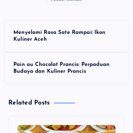
N
Menyelami Rasa Sate Rampai: Ikon
a
Kuliner Aceh
v
Pain au Chocolat Prancis: Perpaduan
i
Budaya dan Kuliner Prancis
g
a
Related Posts
s
i