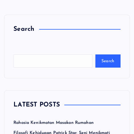
Search
C
a
ri
Search
LATEST POSTS
Rahasia Kenikmatan Masakan Rumahan
Filosofi Kehidupan Patrick Star: Seni Menikmati