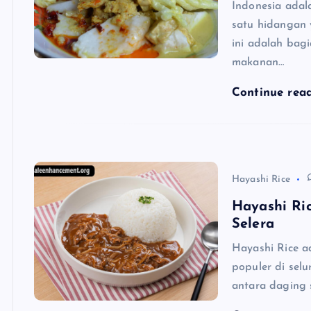
Indonesia adal
satu hidangan
ini adalah bag
makanan…
Continue rea
Hayashi Rice
Hayashi Ri
Selera
Hayashi Rice a
populer di sel
antara daging 