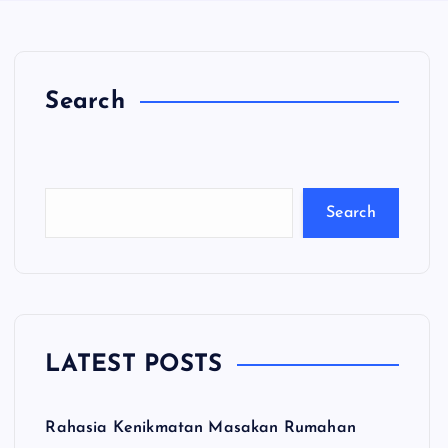
Search
C
a
ri
Search
LATEST POSTS
Rahasia Kenikmatan Masakan Rumahan