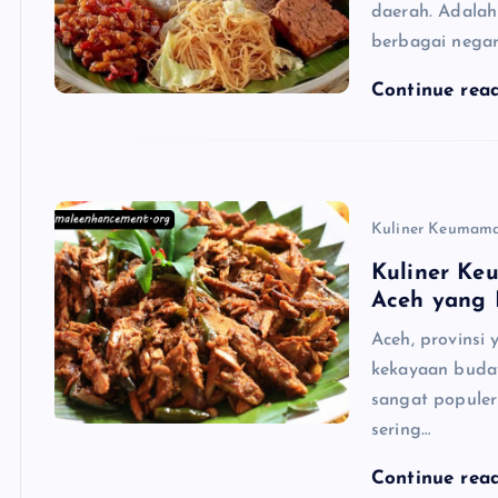
daerah. Adalah
berbagai negar
Continue rea
Kuliner Keumam
Kuliner Ke
Aceh yang 
Aceh, provinsi 
kekayaan buday
sangat populer
sering…
Continue rea