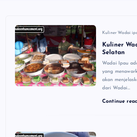
Kuliner Wadai ip
Kuliner Wa
Selatan
Wadai Ipau ada
yang menawarka
akan menjelask
dari Wadai…
Continue rea