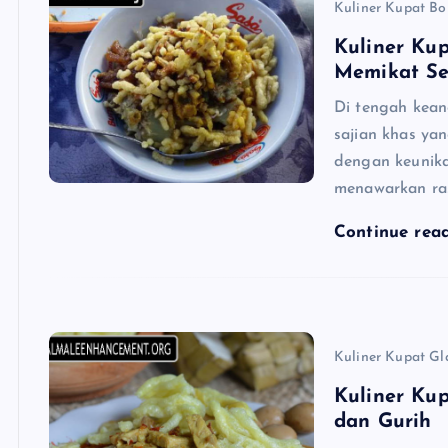
Kuliner Kupat B
Kuliner Kup
Memikat Se
Di tengah kean
sajian khas yan
dengan keunika
menawarkan ras
Continue rea
Kuliner Kupat Gl
Kuliner Ku
dan Gurih