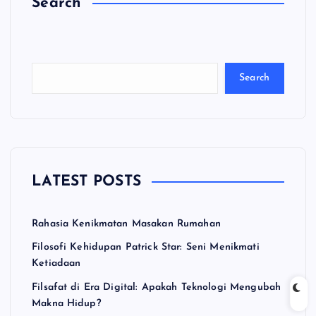
Search
C
a
ri
Search
LATEST POSTS
Rahasia Kenikmatan Masakan Rumahan
Filosofi Kehidupan Patrick Star: Seni Menikmati
Ketiadaan
Filsafat di Era Digital: Apakah Teknologi Mengubah
Makna Hidup?