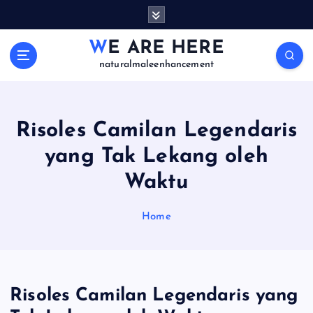
S
k
i
WE ARE HERE
p
naturalmaleenhancement
t
o
c
o
Risoles Camilan Legendaris
n
yang Tak Lekang oleh
t
e
Waktu
n
t
Home
Risoles Camilan Legendaris yang