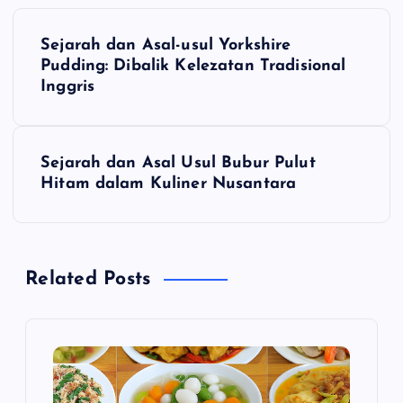
N
Sejarah dan Asal-usul Yorkshire
a
Pudding: Dibalik Kelezatan Tradisional
Inggris
v
i
Sejarah dan Asal Usul Bubur Pulut
Hitam dalam Kuliner Nusantara
g
a
Related Posts
s
i
p