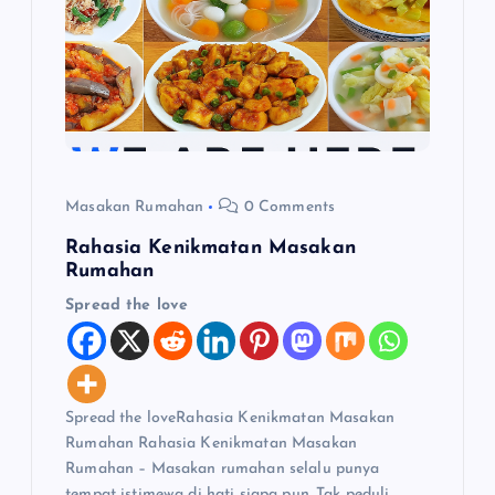
o
s
Masakan Rumahan
0 Comments
Rahasia Kenikmatan Masakan
Rumahan
Spread the love
Spread the loveRahasia Kenikmatan Masakan
Rumahan Rahasia Kenikmatan Masakan
Rumahan – Masakan rumahan selalu punya
tempat istimewa di hati siapa pun. Tak peduli