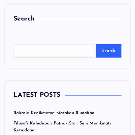
Search
C
a
ri
Search
LATEST POSTS
Rahasia Kenikmatan Masakan Rumahan
Filosofi Kehidupan Patrick Star: Seni Menikmati
Ketiadaan