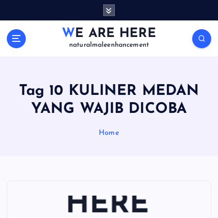
S
k
i
WE ARE HERE
p
naturalmaleenhancement
t
o
c
o
Tag 10 KULINER MEDAN
n
YANG WAJIB DICOBA
t
e
n
Home
t