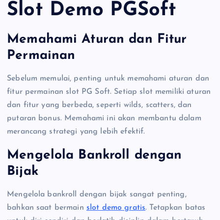
Slot Demo PGSoft
Memahami Aturan dan Fitur
Permainan
Sebelum memulai, penting untuk memahami aturan dan
fitur permainan slot PG Soft. Setiap slot memiliki aturan
dan fitur yang berbeda, seperti wilds, scatters, dan
putaran bonus. Memahami ini akan membantu dalam
merancang strategi yang lebih efektif.
Mengelola Bankroll dengan
Bijak
Mengelola bankroll dengan bijak sangat penting,
bahkan saat bermain
slot demo gratis
. Tetapkan batas