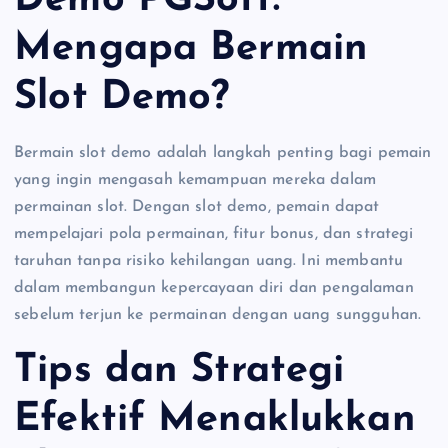
Mengapa Bermain
Slot Demo?
Bermain slot demo adalah langkah penting bagi pemain
yang ingin mengasah kemampuan mereka dalam
permainan slot. Dengan slot demo, pemain dapat
mempelajari pola permainan, fitur bonus, dan strategi
taruhan tanpa risiko kehilangan uang. Ini membantu
dalam membangun kepercayaan diri dan pengalaman
sebelum terjun ke permainan dengan uang sungguhan.
Tips dan Strategi
Efektif Menaklukkan