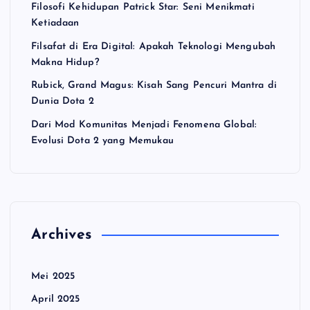
Filosofi Kehidupan Patrick Star: Seni Menikmati
Ketiadaan
Filsafat di Era Digital: Apakah Teknologi Mengubah
Makna Hidup?
Rubick, Grand Magus: Kisah Sang Pencuri Mantra di
Dunia Dota 2
Dari Mod Komunitas Menjadi Fenomena Global:
Evolusi Dota 2 yang Memukau
Archives
Mei 2025
April 2025