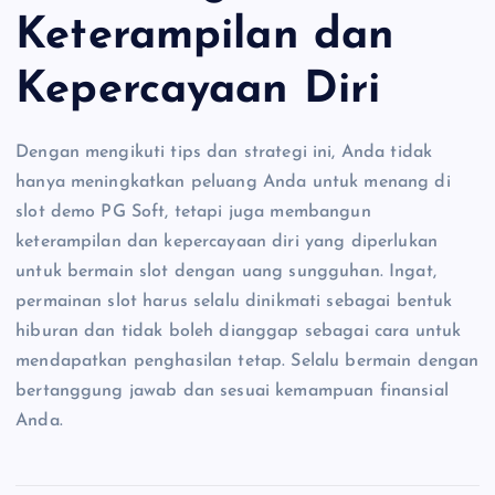
Keterampilan dan
Kepercayaan Diri
Dengan mengikuti tips dan strategi ini, Anda tidak
hanya meningkatkan peluang Anda untuk menang di
slot demo PG Soft, tetapi juga membangun
keterampilan dan kepercayaan diri yang diperlukan
untuk bermain slot dengan uang sungguhan. Ingat,
permainan slot harus selalu dinikmati sebagai bentuk
hiburan dan tidak boleh dianggap sebagai cara untuk
mendapatkan penghasilan tetap. Selalu bermain dengan
bertanggung jawab dan sesuai kemampuan finansial
Anda.