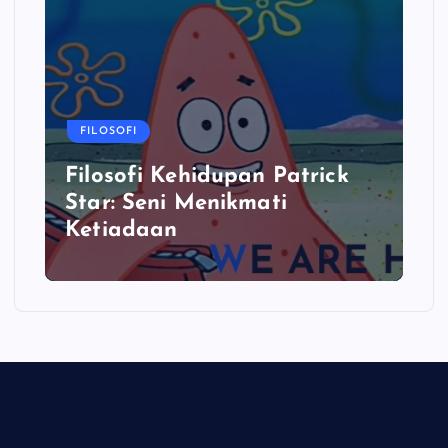
FILOSOFI
Filosofi Kehidupan Patrick
Star: Seni Menikmati
Ketiadaan