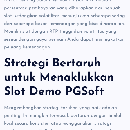
faktor penting dalam permainan slot. RTP adalah
persentase pembayaran yang diharapkan dari sebuah
slot, sedangkan volatilitas menunjukkan seberapa sering
dan seberapa besar kemenangan yang bisa diharapkan.
Memilih slot dengan RTP tinggi dan volatilitas yang
sesuai dengan gaya bermain Anda dapat meningkatkan
peluang kemenangan.
Strategi Bertaruh
untuk Menaklukkan
Slot Demo PGSoft
Mengembangkan strategi taruhan yang baik adalah
penting. Ini mungkin termasuk bertaruh dengan jumlah
kecil secara konsisten atau menggunakan strategi