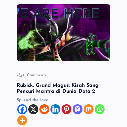
i
p
o
s
0 Comments
Rubick, Grand Magus: Kisah Sang
Pencuri Mantra di Dunia Dota 2
Spread the love