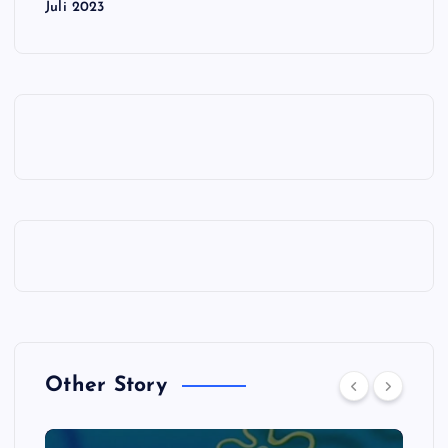
Juli 2023
Other Story