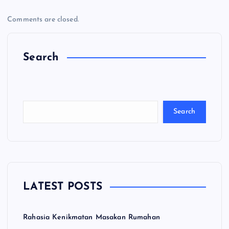
Comments are closed.
Search
C
a
ri
Search
LATEST POSTS
Rahasia Kenikmatan Masakan Rumahan