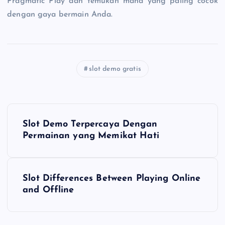
Pragmatic Play dan temukan mana yang paling cocok
dengan gaya bermain Anda.
slot demo gratis
N
Slot Demo Terpercaya Dengan
a
Permainan yang Memikat Hati
v
Slot Differences Between Playing Online
i
and Offline
g