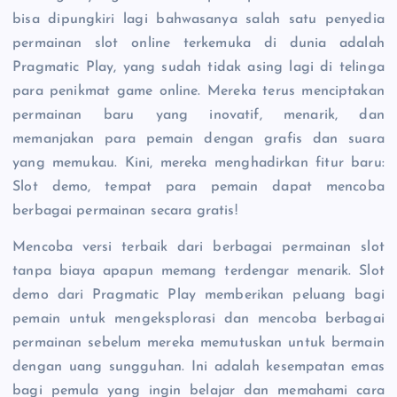
bisa dipungkiri lagi bahwasanya salah satu penyedia
permainan slot online terkemuka di dunia adalah
Pragmatic Play, yang sudah tidak asing lagi di telinga
para penikmat game online. Mereka terus menciptakan
permainan baru yang inovatif, menarik, dan
memanjakan para pemain dengan grafis dan suara
yang memukau. Kini, mereka menghadirkan fitur baru:
Slot demo, tempat para pemain dapat mencoba
berbagai permainan secara gratis!
Mencoba versi terbaik dari berbagai permainan slot
tanpa biaya apapun memang terdengar menarik. Slot
demo dari Pragmatic Play memberikan peluang bagi
pemain untuk mengeksplorasi dan mencoba berbagai
permainan sebelum mereka memutuskan untuk bermain
dengan uang sungguhan. Ini adalah kesempatan emas
bagi pemula yang ingin belajar dan memahami cara