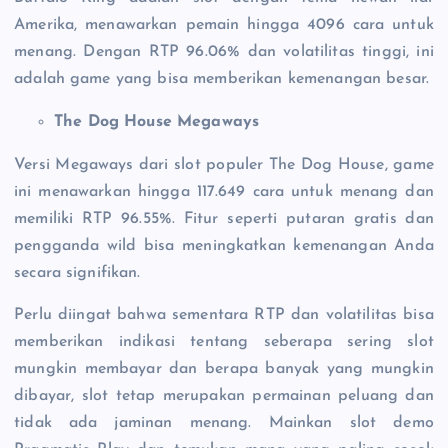
Amerika, menawarkan pemain hingga 4096 cara untuk
menang. Dengan RTP 96.06% dan volatilitas tinggi, ini
adalah game yang bisa memberikan kemenangan besar.
The Dog House Megaways
Versi Megaways dari slot populer The Dog House, game
ini menawarkan hingga 117.649 cara untuk menang dan
memiliki RTP 96.55%. Fitur seperti putaran gratis dan
pengganda wild bisa meningkatkan kemenangan Anda
secara signifikan.
Perlu diingat bahwa sementara RTP dan volatilitas bisa
memberikan indikasi tentang seberapa sering slot
mungkin membayar dan berapa banyak yang mungkin
dibayar, slot tetap merupakan permainan peluang dan
tidak ada jaminan menang. Mainkan slot demo