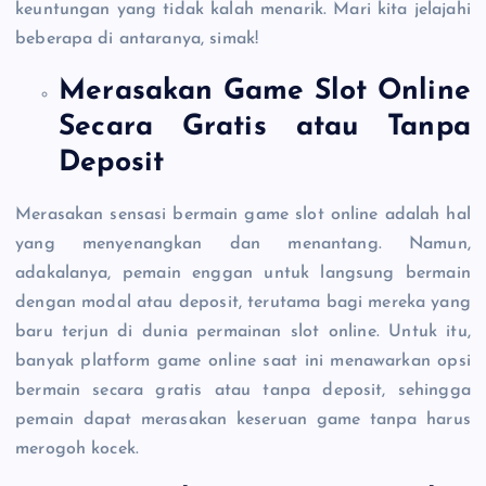
keuntungan yang tidak kalah menarik. Mari kita jelajahi
beberapa di antaranya, simak!
Merasakan Game Slot Online
Secara Gratis atau Tanpa
Deposit
Merasakan sensasi bermain game slot online adalah hal
yang menyenangkan dan menantang. Namun,
adakalanya, pemain enggan untuk langsung bermain
dengan modal atau deposit, terutama bagi mereka yang
baru terjun di dunia permainan slot online. Untuk itu,
banyak platform game online saat ini menawarkan opsi
bermain secara gratis atau tanpa deposit, sehingga
pemain dapat merasakan keseruan game tanpa harus
merogoh kocek.