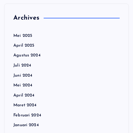
Archives
Mei 2025
April 2025
Agustus 2024
Juli 2024
Juni 2024
Mei 2024
April 2024
Maret 2024
Februari 2024
Januari 2024