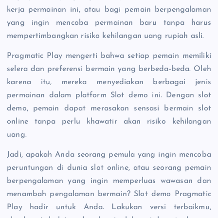
kerja permainan ini, atau bagi pemain berpengalaman
yang ingin mencoba permainan baru tanpa harus
mempertimbangkan risiko kehilangan uang rupiah asli.
Pragmatic Play mengerti bahwa setiap pemain memiliki
selera dan preferensi bermain yang berbeda-beda. Oleh
karena itu, mereka menyediakan berbagai jenis
permainan dalam platform Slot demo ini. Dengan slot
demo, pemain dapat merasakan sensasi bermain slot
online tanpa perlu khawatir akan risiko kehilangan
uang.
Jadi, apakah Anda seorang pemula yang ingin mencoba
peruntungan di dunia slot online, atau seorang pemain
berpengalaman yang ingin memperluas wawasan dan
menambah pengalaman bermain? Slot demo Pragmatic
Play hadir untuk Anda. Lakukan versi terbaikmu,