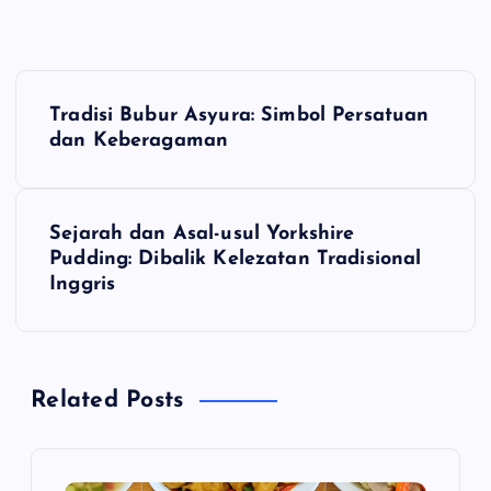
N
Tradisi Bubur Asyura: Simbol Persatuan
a
dan Keberagaman
v
Sejarah dan Asal-usul Yorkshire
i
Pudding: Dibalik Kelezatan Tradisional
Inggris
g
a
Related Posts
s
i