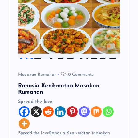
p
o
s
Masakan Rumahan
0 Comments
Rahasia Kenikmatan Masakan
Rumahan
Spread the love
Spread the loveRahasia Kenikmatan Masakan