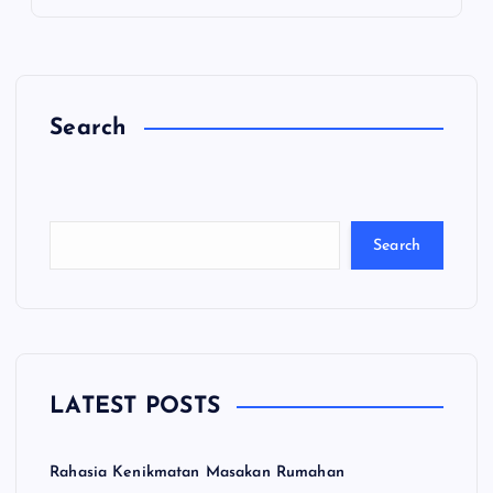
Search
C
a
ri
Search
LATEST POSTS
Rahasia Kenikmatan Masakan Rumahan