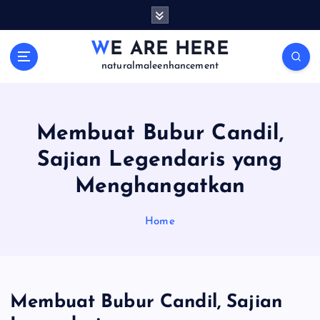
S
k
i
WE ARE HERE
p
naturalmaleenhancement
t
o
c
o
Membuat Bubur Candil,
n
Sajian Legendaris yang
t
e
Menghangatkan
n
t
Home
Membuat Bubur Candil, Sajian