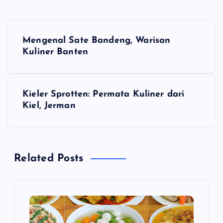
N
Mengenal Sate Bandeng, Warisan
a
Kuliner Banten
v
Kieler Sprotten: Permata Kuliner dari
i
Kiel, Jerman
g
a
Related Posts
s
i