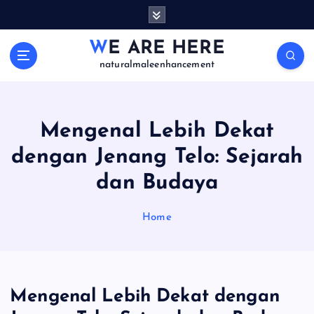
S
k
i
WE ARE HERE
p
naturalmaleenhancement
t
o
c
o
Mengenal Lebih Dekat
n
dengan Jenang Telo: Sejarah
t
e
dan Budaya
n
t
Home
Mengenal Lebih Dekat dengan