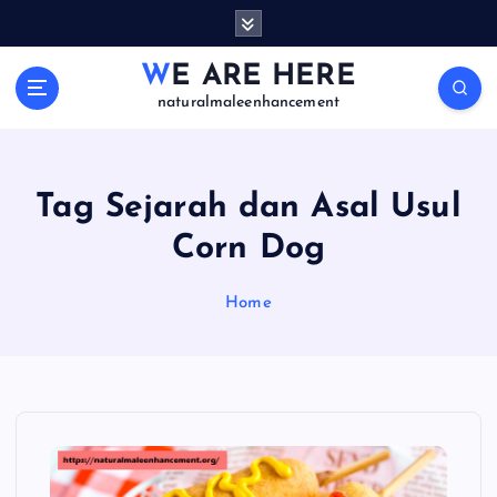
S
k
i
WE ARE HERE
p
naturalmaleenhancement
t
o
c
o
Tag Sejarah dan Asal Usul
n
Corn Dog
t
e
n
Home
t