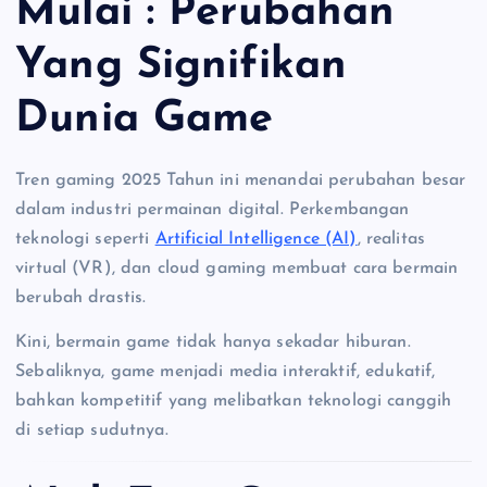
Mulai : Perubahan
Yang Signifikan
Dunia Game
Tren gaming 2025 Tahun ini menandai perubahan besar
dalam industri permainan digital. Perkembangan
teknologi seperti
Artificial Intelligence (AI)
, realitas
virtual (VR), dan cloud gaming membuat cara bermain
berubah drastis.
Kini, bermain game tidak hanya sekadar hiburan.
Sebaliknya, game menjadi media interaktif, edukatif,
bahkan kompetitif yang melibatkan teknologi canggih
di setiap sudutnya.