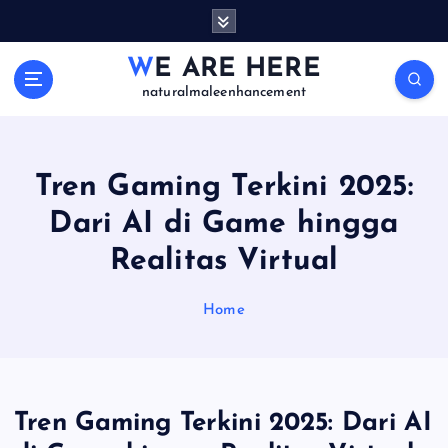
S
k
i
WE ARE HERE
p
naturalmaleenhancement
t
o
c
o
Tren Gaming Terkini 2025:
n
Dari AI di Game hingga
t
e
Realitas Virtual
n
t
Home
Tren Gaming Terkini 2025: Dari AI