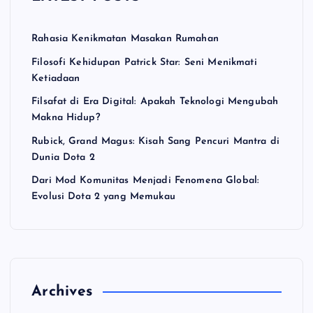
Rahasia Kenikmatan Masakan Rumahan
Filosofi Kehidupan Patrick Star: Seni Menikmati
Ketiadaan
Filsafat di Era Digital: Apakah Teknologi Mengubah
Makna Hidup?
Rubick, Grand Magus: Kisah Sang Pencuri Mantra di
Dunia Dota 2
Dari Mod Komunitas Menjadi Fenomena Global:
Evolusi Dota 2 yang Memukau
Archives