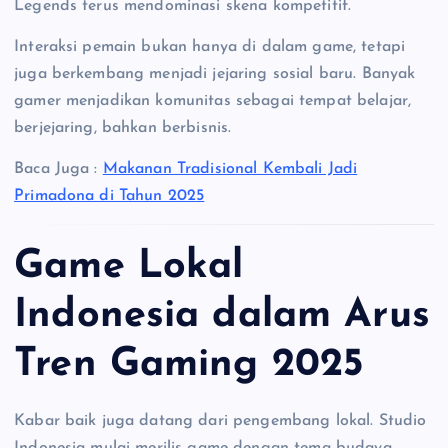
Legends terus mendominasi skena kompetitif.
Interaksi pemain bukan hanya di dalam game, tetapi
juga berkembang menjadi jejaring sosial baru. Banyak
gamer menjadikan komunitas sebagai tempat belajar,
berjejaring, bahkan berbisnis.
Baca Juga :
Makanan Tradisional Kembali Jadi
Primadona di Tahun 2025
Game Lokal
Indonesia dalam Arus
Tren Gaming 2025
Kabar baik juga datang dari pengembang lokal. Studio
Indonesia mulai merilis game dengan tema budaya,