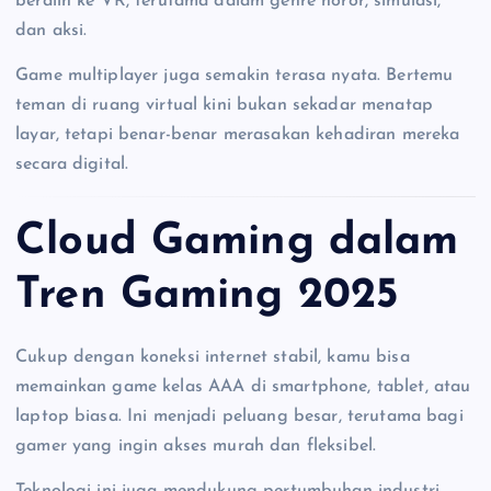
beralih ke VR, terutama dalam genre horor, simulasi,
dan aksi.
Game multiplayer juga semakin terasa nyata. Bertemu
teman di ruang virtual kini bukan sekadar menatap
layar, tetapi benar-benar merasakan kehadiran mereka
secara digital.
Cloud Gaming dalam
Tren Gaming 2025
Cukup dengan koneksi internet stabil, kamu bisa
memainkan game kelas AAA di smartphone, tablet, atau
laptop biasa. Ini menjadi peluang besar, terutama bagi
gamer yang ingin akses murah dan fleksibel.
Teknologi ini juga mendukung pertumbuhan industri