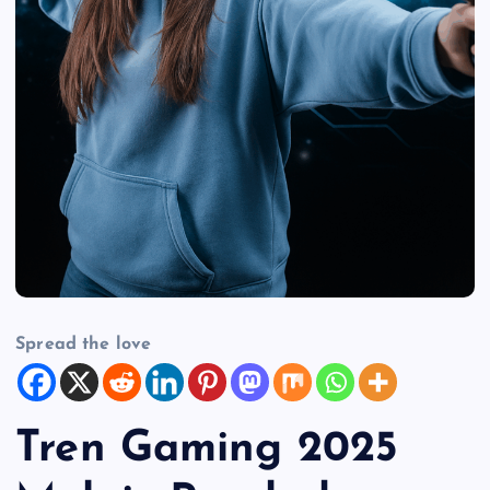
Spread the love
Tren Gaming 2025