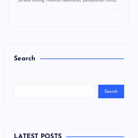
jutaan orang. Namun demikian, perjalanan Dota…
Search
C
a
ri
Search
LATEST POSTS