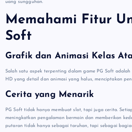
uang sungguhan.
Memahami Fitur U
Soft
Grafik dan Animasi Kelas At
Salah satu aspek terpenting dalam game PG Soft adalah k
HD yang detail dan animasi yang halus, menciptakan pe
Cerita yang Menarik
PG Soft tidak hanya membuat slot, tapi juga cerita. Setia
meningkatkan pengalaman bermain dan memberikan kedal
putaran tidak hanya sebagai taruhan, tapi sebagai bagian