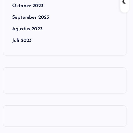
Oktober 2023
September 2023
Agustus 2023
Juli 2023