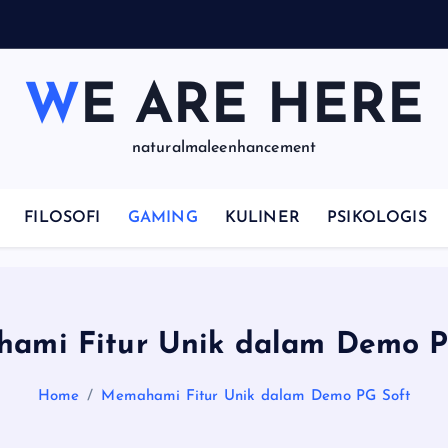
WE ARE HERE
naturalmaleenhancement
FILOSOFI
GAMING
KULINER
PSIKOLOGIS
ami Fitur Unik dalam Demo P
Home
Memahami Fitur Unik dalam Demo PG Soft