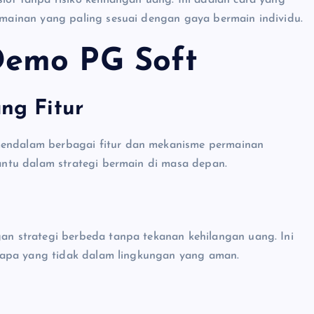
t tanpa risiko kehilangan uang. Ini adalah cara yang
ainan yang paling sesuai dengan gaya bermain individu.
Demo PG Soft
g Fitur
ndalam berbagai fitur dan mekanisme permainan
ntu dalam strategi bermain di masa depan.
 strategi berbeda tanpa tekanan kehilangan uang. Ini
 apa yang tidak dalam lingkungan yang aman.