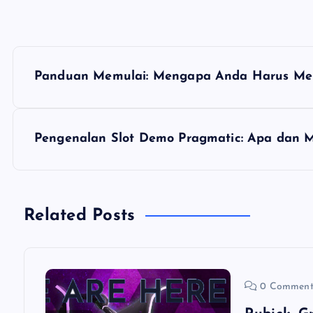
N
Panduan Memulai: Mengapa Anda Harus Me
a
v
Pengenalan Slot Demo Pragmatic: Apa dan
i
g
Related Posts
a
0 Comment
s