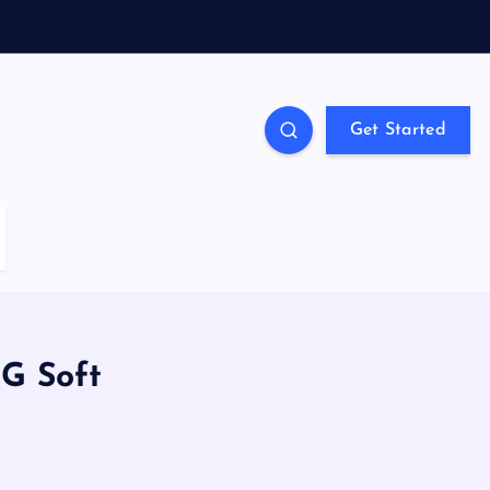
Get Started
G Soft