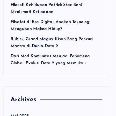
Filosofi Kehidupan Patrick Star: Seni
Menikmati Ketiadaan
Filsafat di Era Digital: Apakah Teknologi
Mengubah Makna Hidup?
Rubick, Grand Magus: Kisah Sang Pencuri
Mantra di Dunia Dota 2
Dari Mod Komunitas Menjadi Fenomena
Global: Evolusi Dota 2 yang Memukau
Archives