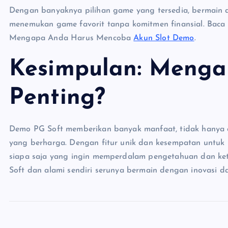
Dengan banyaknya pilihan game yang tersedia, bermain d
menemukan game favorit tanpa komitmen finansial. Baca 
Mengapa Anda Harus Mencoba
Akun Slot Demo
.
Kesimpulan: Menga
Penting?
Demo PG Soft memberikan banyak manfaat, tidak hanya d
yang berharga. Dengan fitur unik dan kesempatan untuk 
siapa saja yang ingin memperdalam pengetahuan dan ke
Soft dan alami sendiri serunya bermain dengan inovasi da