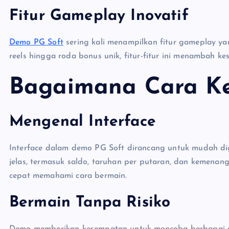
Fitur Gameplay Inovatif
Demo PG Soft
sering kali menampilkan fitur gameplay ya
reels hingga roda bonus unik, fitur-fitur ini menambah k
Bagaimana Cara Ke
Mengenal Interface
Interface dalam demo PG Soft dirancang untuk mudah di
jelas, termasuk saldo, taruhan per putaran, dan kemena
cepat memahami cara bermain.
Bermain Tanpa Risiko