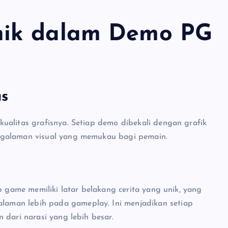
nik dalam Demo PG
as
ualitas grafisnya. Setiap demo dibekali dengan grafik
ngalaman visual yang memukau bagi pemain.
p game memiliki latar belakang cerita yang unik, yang
aman lebih pada gameplay. Ini menjadikan setiap
 dari narasi yang lebih besar.