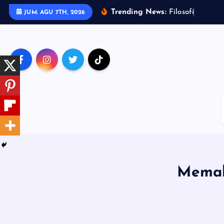
S
Trending News:
F
i
l
o
s
o
f
i
K
e
h
i
d
u
JUM. AGU 7TH, 2026
k
i
p
t
o
c
o
n
t
e
n
t
Memah