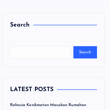
Search
C
a
ri
Search
LATEST POSTS
Rahasia Kenikmatan Masakan Rumahan