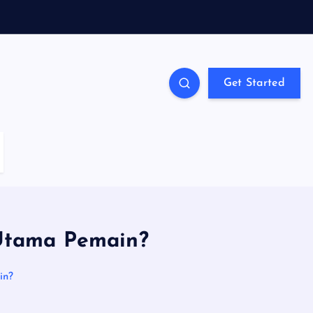
Get Started
Utama Pemain?
in?