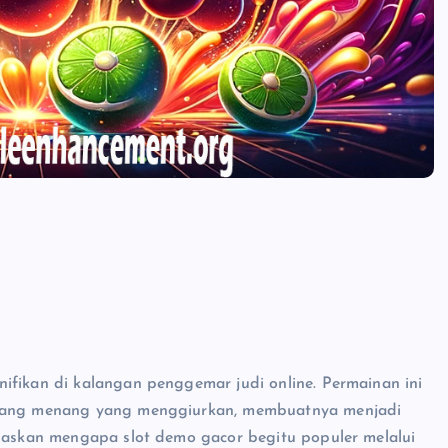
ifikan di kalangan penggemar judi online. Permainan ini
eluang menang yang menggiurkan, membuatnya menjadi
elaskan mengapa slot demo gacor begitu populer melalui