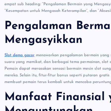
empat sub heading: “Pengalaman Bermain yang Mengasyi
“Kesempatan untuk Mengasah Keterampilan”, dan “Aksesi
Pengalaman Berma
Mengasyikkan
Slot demo gacor
menawarkan pengalaman bermain yang sa
suara yang memikat, dan berbagai tema permainan, slot
Pemain dapat merasakan sensasi bermain mesin slot su
mereka. Selain itu, fitur-fitur bonus seperti putaran gr
membuat pemain terus kembali untuk mencoba peruntun
Manfaat Finansial