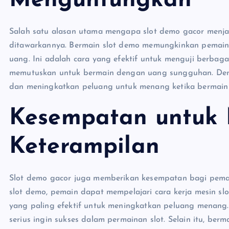
Menguntungkan
Salah satu alasan utama mengapa slot demo gacor menjadi
ditawarkannya. Bermain slot demo memungkinkan pemain
uang. Ini adalah cara yang efektif untuk menguji berba
memutuskan untuk bermain dengan uang sungguhan. Deng
dan meningkatkan peluang untuk menang ketika bermain d
Kesempatan untuk
Keterampilan
Slot demo gacor juga memberikan kesempatan bagi pema
slot demo, pemain dapat mempelajari cara kerja mesin s
yang paling efektif untuk meningkatkan peluang menang
serius ingin sukses dalam permainan slot. Selain itu, be