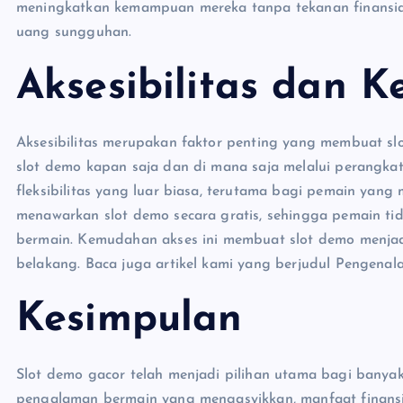
meningkatkan kemampuan mereka tanpa tekanan finansial
uang sungguhan.
Aksesibilitas dan 
Aksesibilitas merupakan faktor penting yang membuat sl
slot demo kapan saja dan di mana saja melalui perangkat
fleksibilitas yang luar biasa, terutama bagi pemain yang me
menawarkan slot demo secara gratis, sehingga pemain ti
bermain. Kemudahan akses ini membuat slot demo menjadi
belakang. Baca juga artikel kami yang berjudul Pengena
Kesimpulan
Slot demo gacor telah menjadi pilihan utama bagi bany
pengalaman bermain yang mengasyikkan, manfaat finan