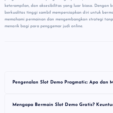
keterampilan, dan aksesibilitas yang luar biasa. Dengan
berkualitas tinggi sambil mempersiapkan diri untuk be
memahami permainan dan mengembangkan strategi tanpa 
menarik bagi para penggemar judi online.
N
Pengenalan Slot Demo Pragmatic: Apa dan
a
v
Mengapa Bermain Slot Demo Gratis? Keunt