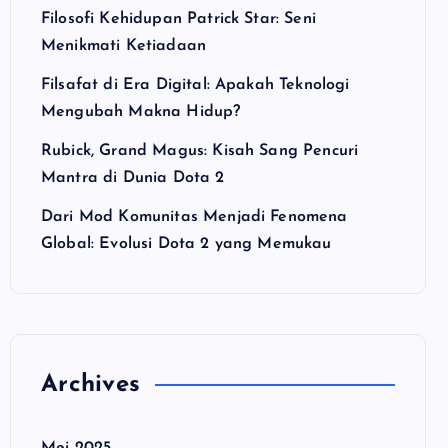
Filosofi Kehidupan Patrick Star: Seni
Menikmati Ketiadaan
Filsafat di Era Digital: Apakah Teknologi
Mengubah Makna Hidup?
Rubick, Grand Magus: Kisah Sang Pencuri
Mantra di Dunia Dota 2
Dari Mod Komunitas Menjadi Fenomena
Global: Evolusi Dota 2 yang Memukau
Archives