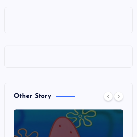
Other Story