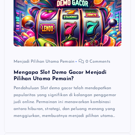
Menjadi Pilihan Utama Pemain
0 Comments
Mengapa Slot Demo Gacor Menjadi
Pilihan Utama Pemain?
Pendahuluan Slot demo gacor telah mendapatkan
popularitas yang signifikan di kalangan penggemar
judi online. Permainan ini menawarkan kombinasi
antara hiburan, strategi, dan peluang menang yang
menggiurkan, membuatnya menjadi pilihan utama…