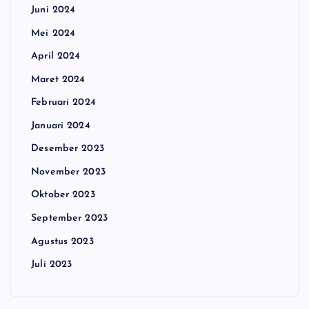
Juni 2024
Mei 2024
April 2024
Maret 2024
Februari 2024
Januari 2024
Desember 2023
November 2023
Oktober 2023
September 2023
Agustus 2023
Juli 2023