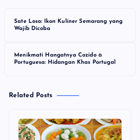
N
Sate Loso: Ikon Kuliner Semarang yang
a
Wajib Dicoba
v
Menikmati Hangatnya Cozido à
i
Portuguesa: Hidangan Khas Portugal
g
a
Related Posts
s
i
p