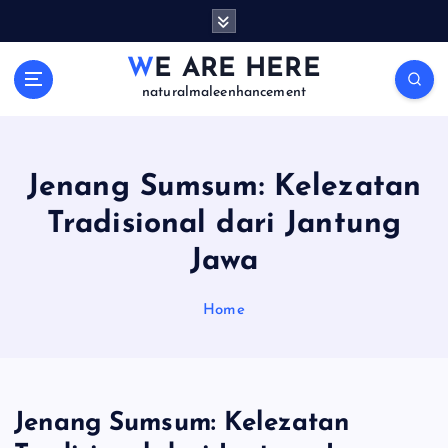
S
k
i
WE ARE HERE
p
naturalmaleenhancement
t
o
c
o
Jenang Sumsum: Kelezatan
n
Tradisional dari Jantung
t
e
Jawa
n
t
Home
Jenang Sumsum: Kelezatan