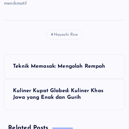
menikmati!
Hayashi Rice
N
Teknik Memasak: Mengolah Rempah
a
v
Kuliner Kupat Glabed: Kuliner Khas
Jawa yang Enak dan Gurih
i
g
Related Posts