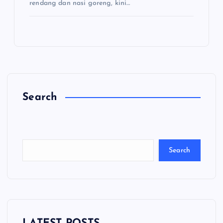
rendang dan nasi goreng, kini…
Search
C
a
ri
Search