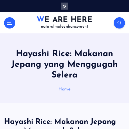
S
k
i
WE ARE HERE
p
naturalmaleenhancement
t
o
c
o
Hayashi Rice: Makanan
n
Jepang yang Menggugah
t
e
Selera
n
t
Home
Hayashi Rice: Makanan Jepang