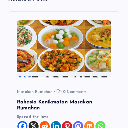
a
s
i
p
o
s
Masakan Rumahan
0 Comments
Rahasia Kenikmatan Masakan
Rumahan
Spread the love