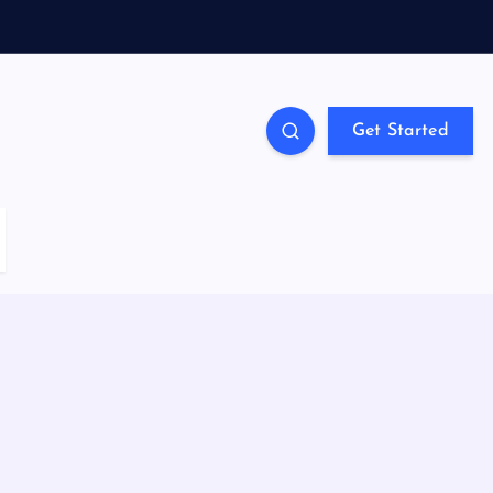
Get Started
l