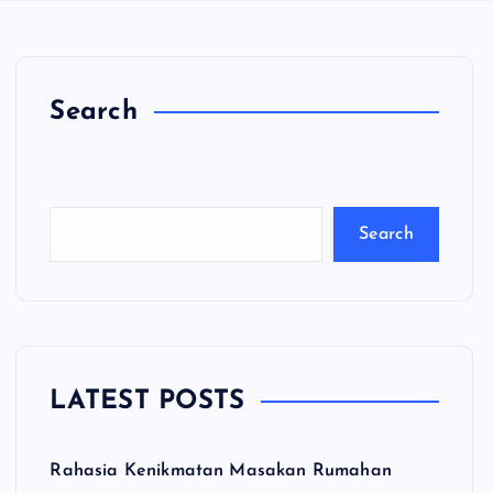
Search
C
a
ri
Search
LATEST POSTS
Rahasia Kenikmatan Masakan Rumahan