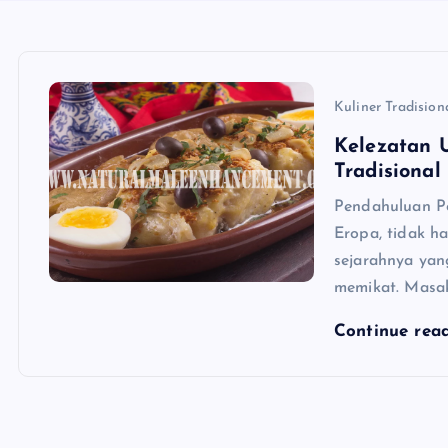
Kuliner Tradision
Kelezatan U
Tradisional
Pendahuluan Po
Eropa, tidak h
sejarahnya yang
memikat. Masak
Continue rea