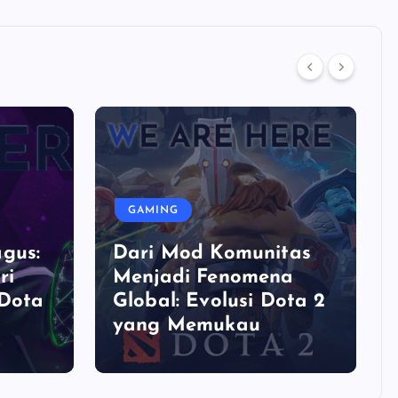
GAMING
gus:
Dari Mod Komunitas
ri
Menjadi Fenomena
 Dota
Global: Evolusi Dota 2
yang Memukau