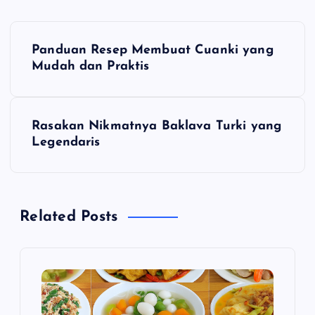
N
Panduan Resep Membuat Cuanki yang
a
Mudah dan Praktis
v
Rasakan Nikmatnya Baklava Turki yang
i
Legendaris
g
a
Related Posts
s
i
p