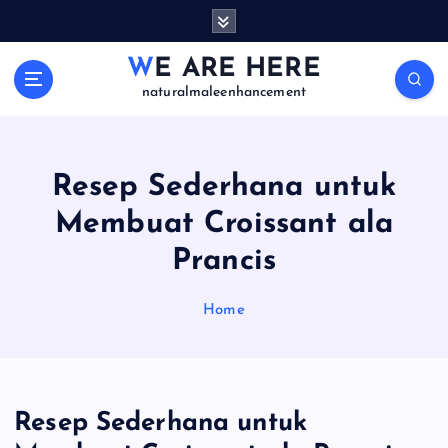
S
k
i
WE ARE HERE
p
naturalmaleenhancement
t
o
c
o
Resep Sederhana untuk
n
Membuat Croissant ala
t
e
Prancis
n
t
Home
Resep Sederhana untuk