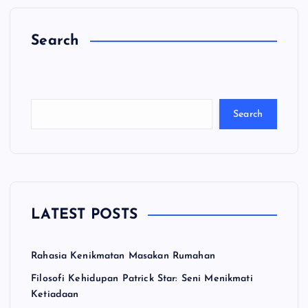
Search
C
a
ri
Search
LATEST POSTS
Rahasia Kenikmatan Masakan Rumahan
Filosofi Kehidupan Patrick Star: Seni Menikmati
Ketiadaan