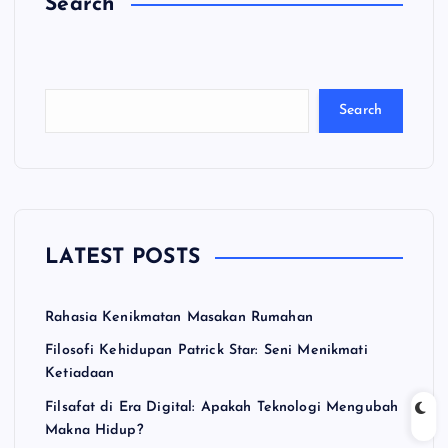
Search
C
a
ri
Search
LATEST POSTS
Rahasia Kenikmatan Masakan Rumahan
Filosofi Kehidupan Patrick Star: Seni Menikmati
Ketiadaan
Filsafat di Era Digital: Apakah Teknologi Mengubah
Makna Hidup?