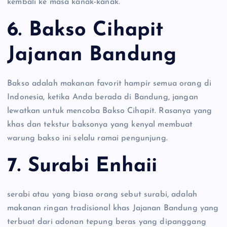
kembali ke masa kanak-kanak.
6. Bakso Cihapit
Jajanan Bandung
Bakso adalah makanan favorit hampir semua orang di
Indonesia, ketika Anda berada di Bandung, jangan
lewatkan untuk mencoba Bakso Cihapit. Rasanya yang
khas dan tekstur baksonya yang kenyal membuat
warung bakso ini selalu ramai pengunjung.
7. Surabi Enhaii
serabi atau yang biasa orang sebut surabi, adalah
makanan ringan tradisional khas Jajanan Bandung yang
terbuat dari adonan tepung beras yang dipanggang