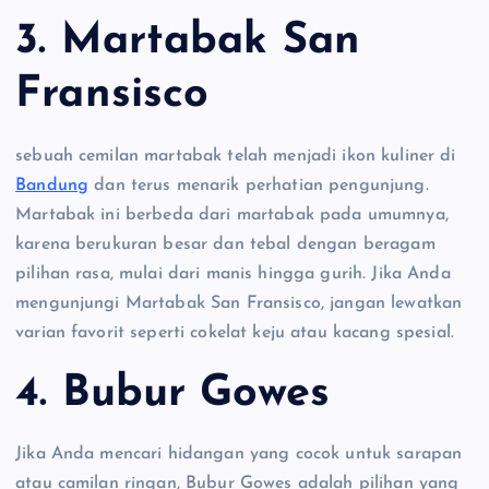
3. Martabak San
Fransisco
sebuah cemilan martabak telah menjadi ikon kuliner di
Bandung
dan terus menarik perhatian pengunjung.
Martabak ini berbeda dari martabak pada umumnya,
karena berukuran besar dan tebal dengan beragam
pilihan rasa, mulai dari manis hingga gurih. Jika Anda
mengunjungi Martabak San Fransisco, jangan lewatkan
varian favorit seperti cokelat keju atau kacang spesial.
4. Bubur Gowes
Jika Anda mencari hidangan yang cocok untuk sarapan
atau camilan ringan, Bubur Gowes adalah pilihan yang