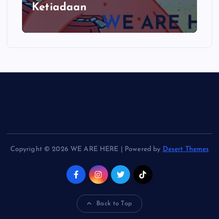
Ketiadaan
Copyright © 2026 WE ARE HERE | Powered by
Desert Themes
Back to Top