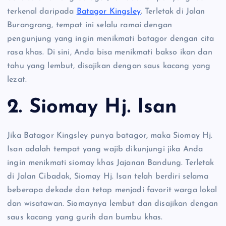
terkenal daripada
Batagor Kingsley
. Terletak di Jalan
Burangrang, tempat ini selalu ramai dengan
pengunjung yang ingin menikmati batagor dengan cita
rasa khas. Di sini, Anda bisa menikmati bakso ikan dan
tahu yang lembut, disajikan dengan saus kacang yang
lezat.
2. Siomay Hj. Isan
Jika Batagor Kingsley punya batagor, maka Siomay Hj.
Isan adalah tempat yang wajib dikunjungi jika Anda
ingin menikmati siomay khas Jajanan Bandung. Terletak
di Jalan Cibadak, Siomay Hj. Isan telah berdiri selama
beberapa dekade dan tetap menjadi favorit warga lokal
dan wisatawan. Siomaynya lembut dan disajikan dengan
saus kacang yang gurih dan bumbu khas.