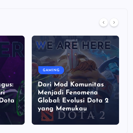
GAMING
gus:
Dari Mod Komunitas
ri
Menjadi Fenomena
 Dota
Global: Evolusi Dota 2
yang Memukau