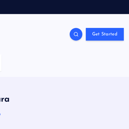
Get Started
ara
h