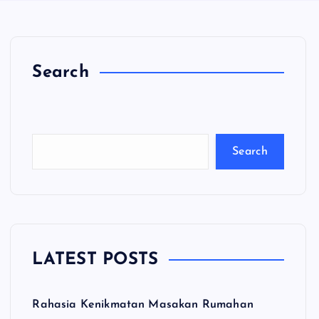
Search
C
a
ri
Search
LATEST POSTS
Rahasia Kenikmatan Masakan Rumahan