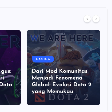
GAMING
gus:
Dari Mod Komunitas
ri
Menjadi Fenomena
 Dota
Global: Evolusi Dota 2
yang Memukau