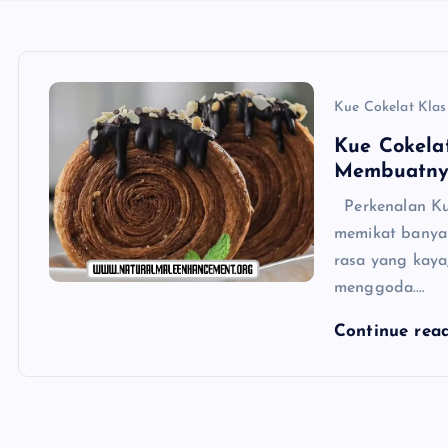
Kue Cokelat Klas
Kue Cokela
Membuatn
Perkenalan Kue
memikat banyak 
rasa yang kaya
menggoda.…
Continue rea