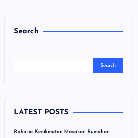
Search
C
a
ri
Search
LATEST POSTS
Rahasia Kenikmatan Masakan Rumahan