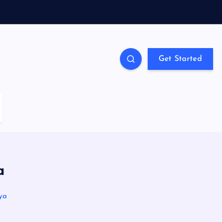
Get Started
a
ya