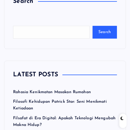
Search
C
a
ri
Search
LATEST POSTS
Rahasia Kenikmatan Masakan Rumahan
Filosofi Kehidupan Patrick Star: Seni Menikmati
Ketiadaan
Filsafat di Era Digital: Apakah Teknologi Mengubah
Makna Hidup?