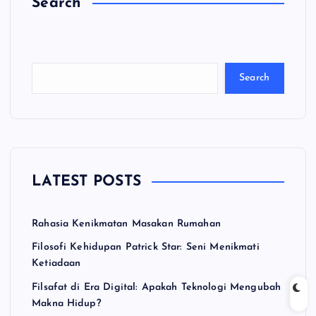
Search
C
a
ri
Search
LATEST POSTS
Rahasia Kenikmatan Masakan Rumahan
Filosofi Kehidupan Patrick Star: Seni Menikmati
Ketiadaan
Filsafat di Era Digital: Apakah Teknologi Mengubah
Makna Hidup?