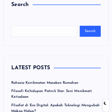
Search
C
a
ri
Search
LATEST POSTS
Rahasia Kenikmatan Masakan Rumahan
Filosofi Kehidupan Patrick Star: Seni Menikmati
Ketiadaan
Filsafat di Era Digital: Apakah Teknologi Mengubah
Makna Hidup?