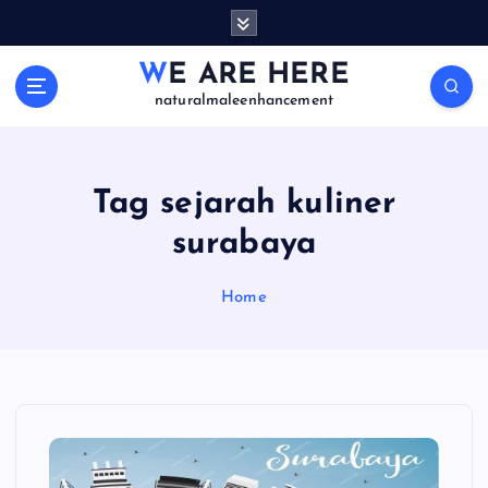
S
k
i
WE ARE HERE
p
naturalmaleenhancement
t
o
c
o
Tag sejarah kuliner
n
surabaya
t
e
n
Home
t