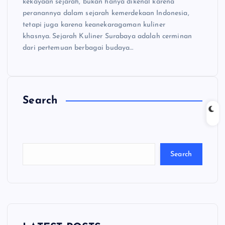
kekayaan sejarah, bukan hanya dikenal karena
peranannya dalam sejarah kemerdekaan Indonesia,
tetapi juga karena keanekaragaman kuliner
khasnya. Sejarah Kuliner Surabaya adalah cerminan
dari pertemuan berbagai budaya…
Search
C
a
ri
Search