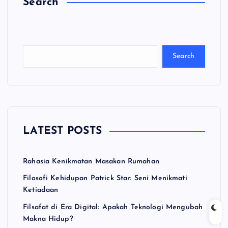
Search
C
a
ri
Search
LATEST POSTS
Rahasia Kenikmatan Masakan Rumahan
Filosofi Kehidupan Patrick Star: Seni Menikmati
Ketiadaan
Filsafat di Era Digital: Apakah Teknologi Mengubah
Makna Hidup?