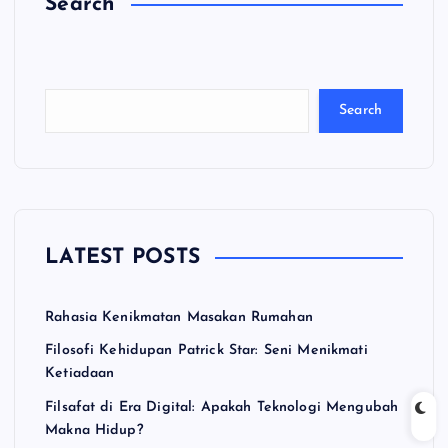
Search
C
a
ri
Search
LATEST POSTS
Rahasia Kenikmatan Masakan Rumahan
Filosofi Kehidupan Patrick Star: Seni Menikmati
Ketiadaan
Filsafat di Era Digital: Apakah Teknologi Mengubah
Makna Hidup?