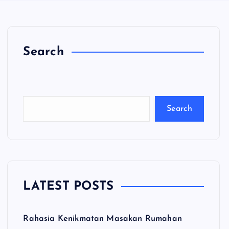
Search
C
a
ri
Search
LATEST POSTS
Rahasia Kenikmatan Masakan Rumahan