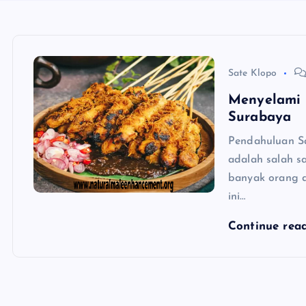
Sate Klopo
Menyelami S
Surabaya
Pendahuluan Sa
adalah salah s
banyak orang d
ini…
Continue rea