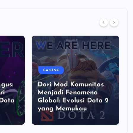
GAMING
gus:
Dari Mod Komunitas
ri
Menjadi Fenomena
 Dota
Global: Evolusi Dota 2
yang Memukau