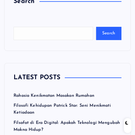
Search
C
a
ri
Search
LATEST POSTS
Rahasia Kenikmatan Masakan Rumahan
Filosofi Kehidupan Patrick Star: Seni Menikmati
Ketiadaan
Filsafat di Era Digital: Apakah Teknologi Mengubah
Makna Hidup?