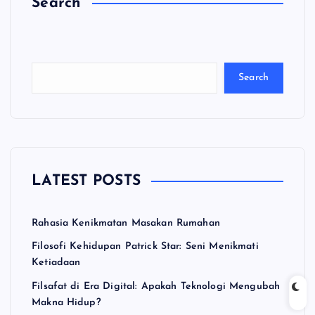
Search
C
a
ri
Search
LATEST POSTS
Rahasia Kenikmatan Masakan Rumahan
Filosofi Kehidupan Patrick Star: Seni Menikmati
Ketiadaan
Filsafat di Era Digital: Apakah Teknologi Mengubah
Makna Hidup?