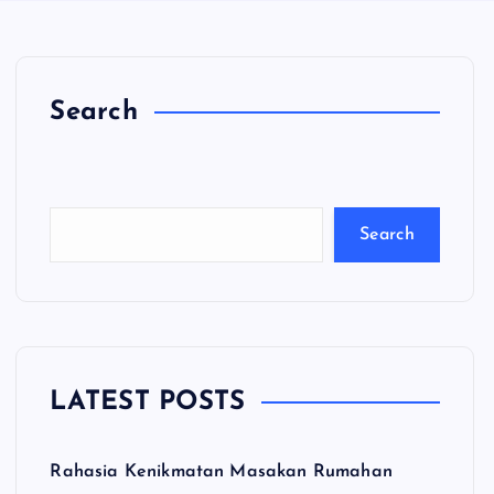
Search
C
a
ri
Search
LATEST POSTS
Rahasia Kenikmatan Masakan Rumahan