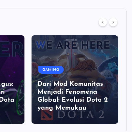
GAMING
gus:
Dari Mod Komunitas
ri
Menjadi Fenomena
 Dota
Global: Evolusi Dota 2
yang Memukau