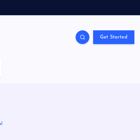
Get Started
al