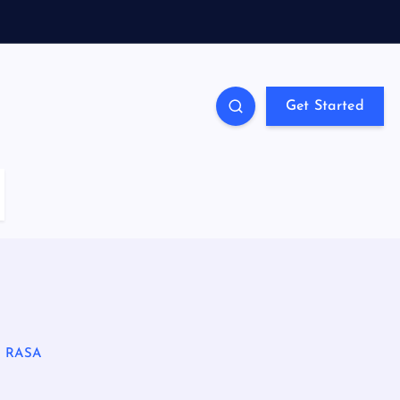
Get Started
 RASA