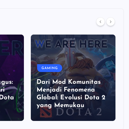
GAMING
gus:
Dari Mod Komunitas
ri
Menjadi Fenomena
 Dota
Global: Evolusi Dota 2
yang Memukau