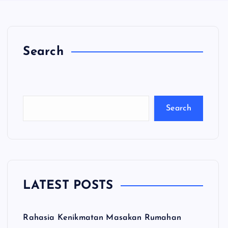
Search
C
a
ri
Search
LATEST POSTS
Rahasia Kenikmatan Masakan Rumahan