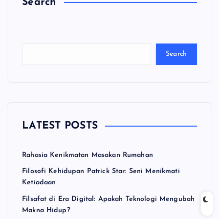
Search
C
a
ri
Search
LATEST POSTS
Rahasia Kenikmatan Masakan Rumahan
Filosofi Kehidupan Patrick Star: Seni Menikmati
Ketiadaan
Filsafat di Era Digital: Apakah Teknologi Mengubah
Makna Hidup?