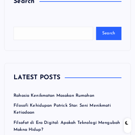
Search
C
a
ri
Search
LATEST POSTS
Rahasia Kenikmatan Masakan Rumahan
Filosofi Kehidupan Patrick Star: Seni Menikmati
Ketiadaan
Filsafat di Era Digital: Apakah Teknologi Mengubah
Makna Hidup?