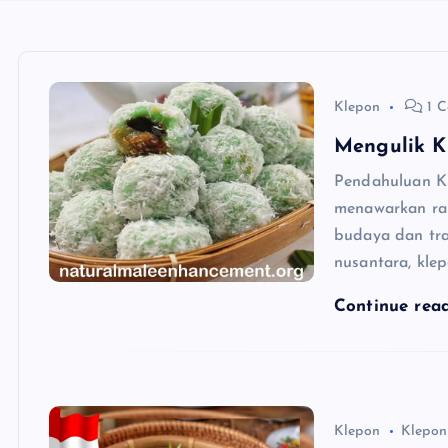
Klepon
1 
Mengulik K
Pendahuluan Kl
menawarkan ra
budaya dan trad
nusantara, kle
Continue rea
Klepon
Klepon