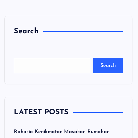
Search
C
a
ri
Search
LATEST POSTS
Rahasia Kenikmatan Masakan Rumahan