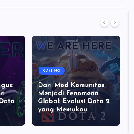
GAMING
gus:
Dari Mod Komunitas
ri
Menjadi Fenomena
 Dota
Global: Evolusi Dota 2
yang Memukau