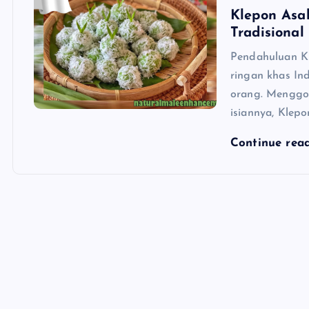
Klepon Asal
Tradisional
Pendahuluan Kl
ringan khas In
orang. Menggo
isiannya, Klepo
Continue rea