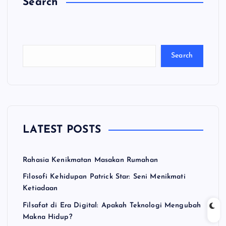
Search
C
a
ri
Search
LATEST POSTS
Rahasia Kenikmatan Masakan Rumahan
Filosofi Kehidupan Patrick Star: Seni Menikmati
Ketiadaan
Filsafat di Era Digital: Apakah Teknologi Mengubah
Makna Hidup?