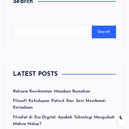
Search
C
a
ri
Search
LATEST POSTS
Rahasia Kenikmatan Masakan Rumahan
Filosofi Kehidupan Patrick Star: Seni Menikmati
Ketiadaan
Filsafat di Era Digital: Apakah Teknologi Mengubah
Makna Hidup?