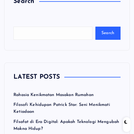
Search
C
a
ri
Search
LATEST POSTS
Rahasia Kenikmatan Masakan Rumahan
Filosofi Kehidupan Patrick Star: Seni Menikmati
Ketiadaan
Filsafat di Era Digital: Apakah Teknologi Mengubah
Makna Hidup?