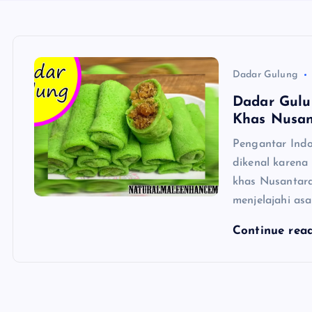
Dadar Gulung
Dadar Gulu
Khas Nusan
Pengantar Ind
dikenal karena 
khas Nusantara
menjelajahi as
Continue rea