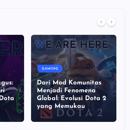
GAMING
gus:
Dari Mod Komunitas
ri
Menjadi Fenomena
 Dota
Global: Evolusi Dota 2
yang Memukau