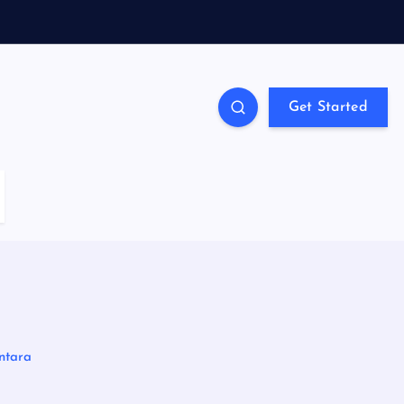
Get Started
ntara