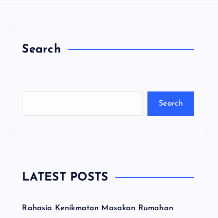
Search
C
a
ri
Search
LATEST POSTS
Rahasia Kenikmatan Masakan Rumahan