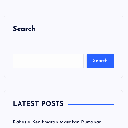
Search
C
a
ri
Search
LATEST POSTS
Rahasia Kenikmatan Masakan Rumahan