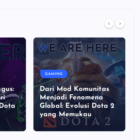
GAMING
gus:
Dari Mod Komunitas
ri
Menjadi Fenomena
 Dota
Global: Evolusi Dota 2
yang Memukau