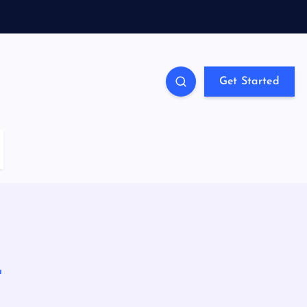
Get Started
a