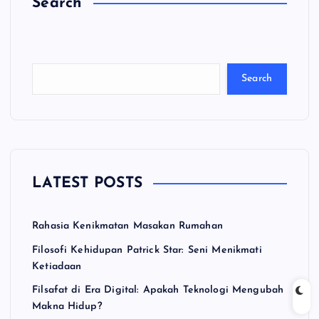
Search
C
a
ri
Search
LATEST POSTS
Rahasia Kenikmatan Masakan Rumahan
Filosofi Kehidupan Patrick Star: Seni Menikmati
Ketiadaan
Filsafat di Era Digital: Apakah Teknologi Mengubah
Makna Hidup?